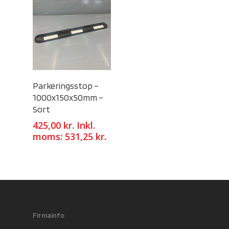
Select Options
Parkeringsstop –
1000x150x50mm –
Sort
425,00
kr.
Inkl.
moms:
531,25
kr.
Firmainfo