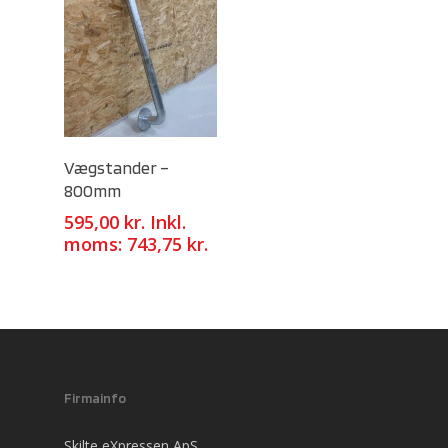
Select Options
Vægstander –
800mm
595,00
kr.
Inkl.
moms:
743,75
kr.
Firmainfo
Skilte eXpressen ApS